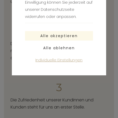
und unverbindliches Beratungsgespräch.
Einwilligung können Sie jederzeit auf
unserer Datenschutzseite
widerrufen oder anpassen.
2
Darauf aufbauend entwickeln wir ein
maßgeschneidertes Angebot – exakt
abgestimmt auf Ihre Bedürfnisse.
Individuelle Einstellungen
3
Die Zufriedenheit unserer Kundinnen und
Kunden steht für uns an erster Stelle.